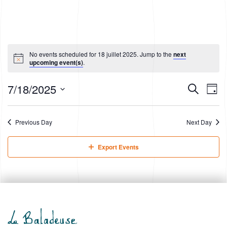
No events scheduled for 18 juillet 2025. Jump to the
next
upcoming event(s)
.
E
7/18/2025
E
S
D
e
v
a
S
v
a
y
e
r
e
l
c
Previous Day
Next Day
e
n
h
e
c
t
n
Export Events
t
V
d
t
i
a
t
e
s
e
w
.
S
s
N
e