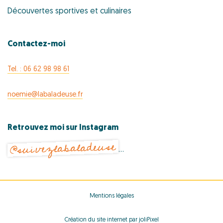
a
a
Découvertes sportives et culinaires
v
r
i
g
Contactez-moi
c
a
h
t
Tel. : 06 62 98 98 61
i
a
o
noemie@labaladeuse.fr
n
n
d
Retrouvez moi sur Instagram
@suivezlabaladeuse
V
…
i
e
Mentions légales
w
Création du site internet par joliPixel