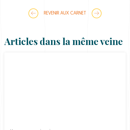
P
q
u
REVENIR AUX CARNET
a
n
t
i
t
Articles dans la même veine
y