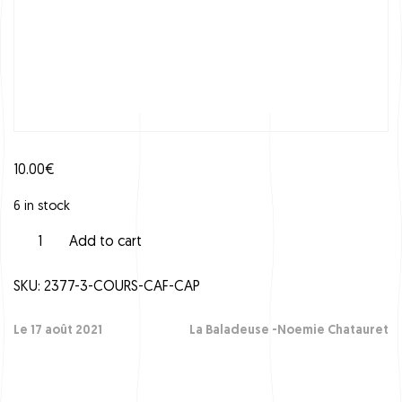
10.00
€
6 in stock
C
Add to cart
o
u
SKU:
2377-3-COURS-CAF-CAP
r
s
C
Le 17 août 2021
La Baladeuse -Noemie Chatauret
A
F
C
A