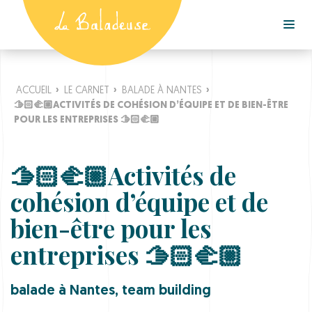
ACCUEIL
›
LE CARNET
›
BALADE À NANTES
›
🫱🏻‍🫲🏼ACTIVITÉS DE COHÉSION D’ÉQUIPE ET DE BIEN-ÊTRE
POUR LES ENTREPRISES 🫱🏻‍🫲🏼
🫱🏻‍🫲🏼Activités de
cohésion d’équipe et de
bien-être pour les
entreprises 🫱🏻‍🫲🏼
balade à Nantes
,
team building