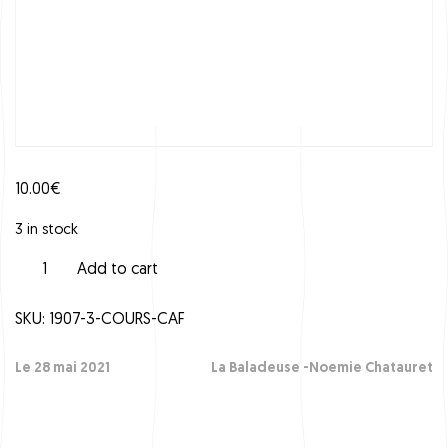
10.00
€
3 in stock
C
Add to cart
o
u
SKU:
1907-3-COURS-CAF
r
s
C
Le 28 mai 2021
La Baladeuse -Noemie Chatauret
A
F
q
u