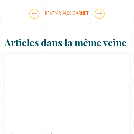
a
n
t
REVENIR AUX CARNET
i
t
y
Articles dans la même veine