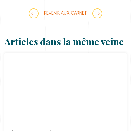
P
q
u
REVENIR AUX CARNET
a
n
t
i
t
Articles dans la même veine
y