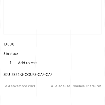
10.00
€
3 in stock
C
Add to cart
o
u
SKU:
2824-3-COURS-CAF-CAP
r
s
C
Le 4 novembre 2021
La Baladeuse -Noemie Chatauret
A
F
C
A