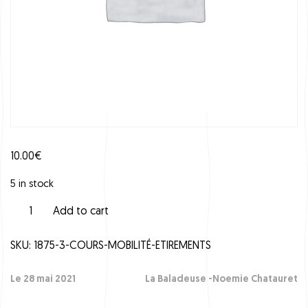
10.00
€
5 in stock
C
Add to cart
o
u
SKU:
1875-3-COURS-MOBILITÉ-ETIREMENTS
r
s
M
Le 28 mai 2021
La Baladeuse -Noemie Chatauret
o
b