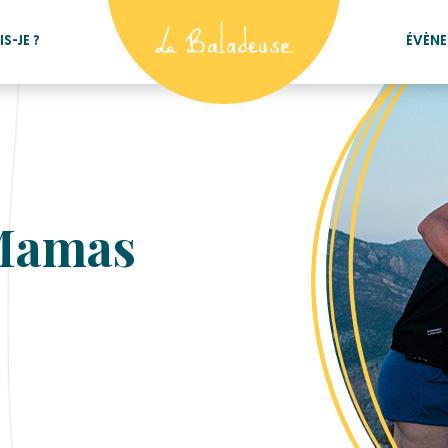
S-JE ?
ÉVÈN
Mamas