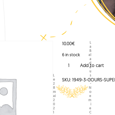
L
10.00
€
a
B
6 in stock
al
a
d
C
Add to cart
e
o
u
u
L
s
e
SKU:
1949-3-COURS-SUP
e
r
2
-
s
8
N
S
m
o
u
ai
e
2
m
p
0
i
e
2
e
r
1
C