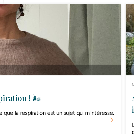
N
iration ! 🌬️
e que la respiration est un sujet qui m’intéresse.
p