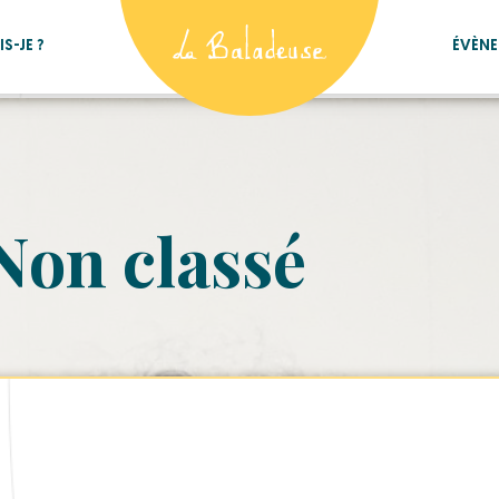
S-JE ?
ÉVÈN
Non classé