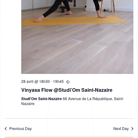
a
v
i
g
a
t
i
o
28 avril @ 18h30
-
19h45
Vinyasa Flow @Studi’Om Saint-Nazaire
n
Studi'Om Saint-Nazaire
66 Avenue de La République, Saint-
Nazaire
Previous Day
Next Day