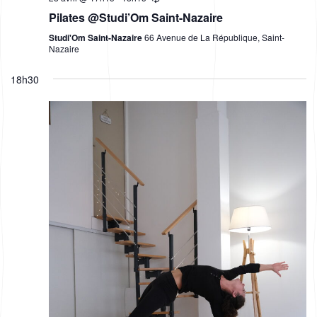
r
g
Pilates @Studi’Om Saint-Nazaire
c
a
Studi'Om Saint-Nazaire
66 Avenue de La République, Saint-
h
t
Nazaire
i
a
18h30
o
n
n
d
V
i
e
w
s
N