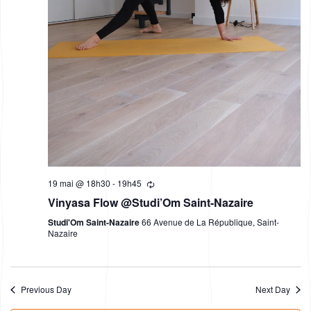
a
v
i
g
a
t
i
o
19 mai @ 18h30
-
19h45
Vinyasa Flow @Studi’Om Saint-Nazaire
n
Studi'Om Saint-Nazaire
66 Avenue de La République, Saint-
Nazaire
Previous Day
Next Day