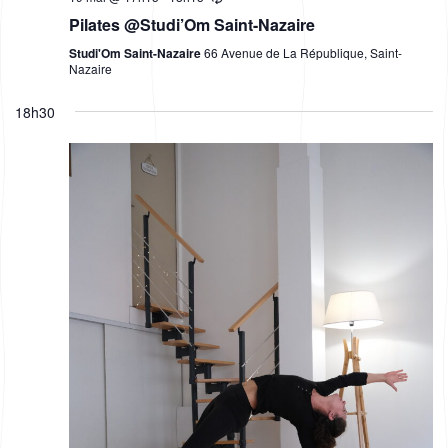
r
g
Pilates @Studi’Om Saint-Nazaire
c
a
Studi'Om Saint-Nazaire
66 Avenue de La République, Saint-
h
t
Nazaire
i
a
18h30
o
n
n
d
V
i
e
w
s
N