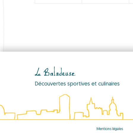
V
e
n
n
t
t
s
s
i
n
,
,
e
t
w
s
Découvertes sportives et culinaires
s
N
Mentions légales