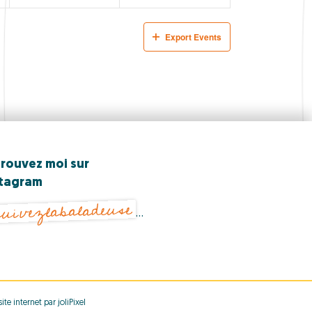
n
n
t
t
Export Events
s
s
,
,
rouvez moi sur
stagram
uivezlabaladeuse
…
ite internet par joliPixel