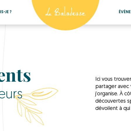
S-JE ?
ÉVÈN
ents
Ici vous trouv
partager avec 
eurs
j’organise. À c
découvertes sp
dévoilent à qui 