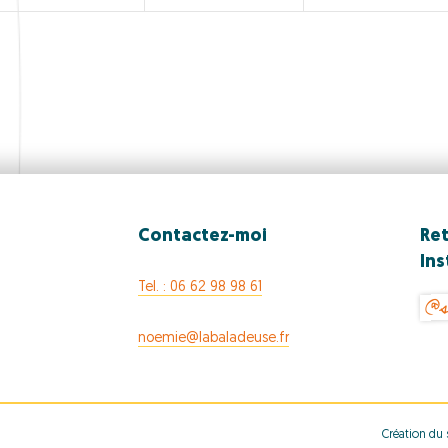
n
n
n
t
t
t
s
s
s
,
,
,
Contactez-moi
Ret
In
@s
Tel. : 06 62 98 98 61
noemie@labaladeuse.fr
Création du s