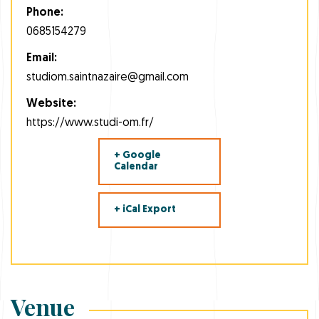
Phone:
0685154279
Email:
studiom.saintnazaire@gmail.com
Website:
https://www.studi-om.fr/
+ Google
Calendar
+ iCal Export
Venue