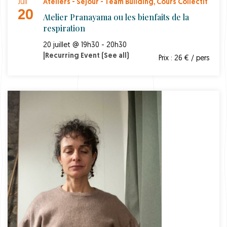
Juil
Ateliers - Séjour - Team Building
,
Cours Collectif
20
Atelier Pranayama ou les bienfaits de la
respiration
20 juillet @ 19h30 - 20h30
|
Recurring Event
(See all)
Prix : 26 € / pers