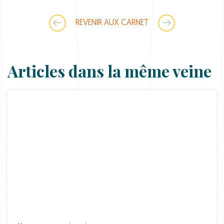
P
q
u
REVENIR AUX CARNET
a
n
t
i
t
Articles dans la même veine
y