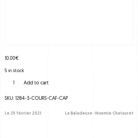
10.00
€
5 in stock
C
Add to cart
o
u
SKU:
1284-3-COURS-CAF-CAP
r
s
C
Le 25 février 2021
La Baladeuse -Noemie Chatauret
A
F
C
A