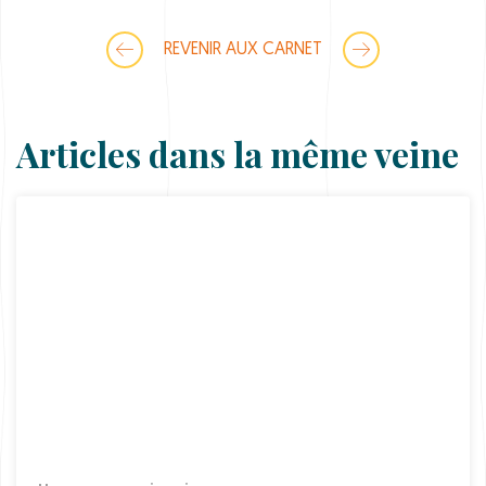
o
I
n
REVENIR AUX CARNET
t
e
n
s
e
Articles dans la même veine
q
u
a
n
t
i
t
y