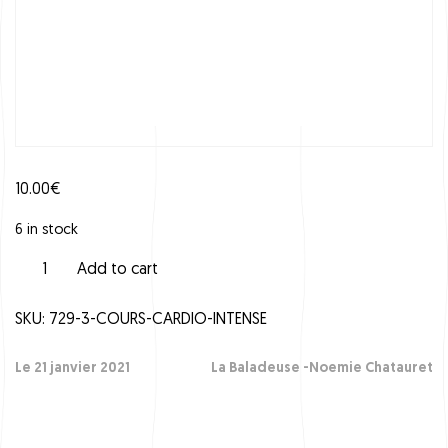
10.00
€
6 in stock
C
Add to cart
o
u
SKU:
729-3-COURS-CARDIO-INTENSE
r
s
C
Le 21 janvier 2021
La Baladeuse -Noemie Chatauret
a
r
d
i