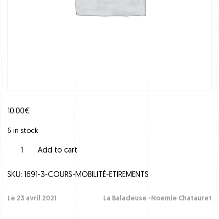
10.00
€
6 in stock
C
Add to cart
o
u
SKU:
1691-3-COURS-MOBILITÉ-ETIREMENTS
r
s
M
Le 23 avril 2021
La Baladeuse -Noemie Chatauret
o
b