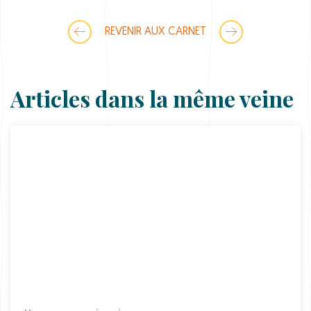
e
s
q
REVENIR AUX CARNET
u
a
n
t
i
Articles dans la même veine
t
y