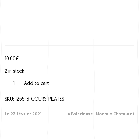
10.00
€
2 in stock
C
Add to cart
o
u
SKU:
1265-3-COURS-PILATES
r
s
P
Le 23 février 2021
La Baladeuse -Noemie Chatauret
i
l
a
t