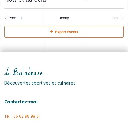
S
e
l
Events
Previous
Today
Next
e
Events
c
Export Events
t
d
a
t
e
.
Découvertes sportives et culinaires
Contactez-moi
Tel. : 06 62 98 98 61