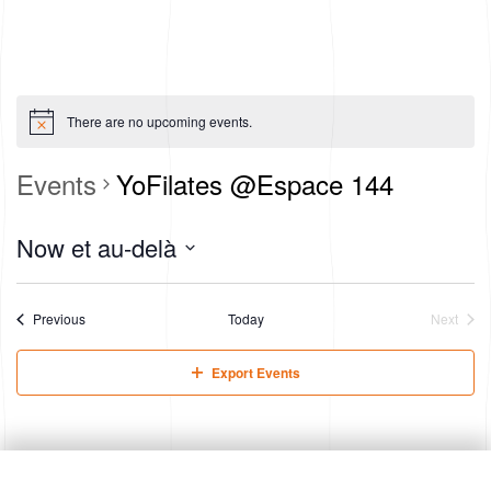
There are no upcoming events.
Events
YoFilates @Espace 144
Now et au-delà
S
e
l
Events
Previous
Today
Next
e
Events
c
Export Events
t
d
a
t
e
.