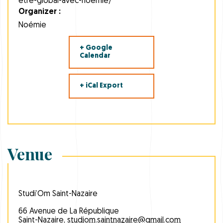
etre-global-avec-noemie/
Organizer :
Noémie
+ Google
Calendar
+ iCal Export
Venue
Studi’Om Saint-Nazaire
66 Avenue de La République
Saint-Nazaire
,
studiom.saintnazaire@gmail.com