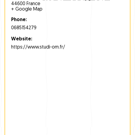
44600
France
+ Google Map
Phone:
0685154279
Website:
https://www.studi-om.fr/