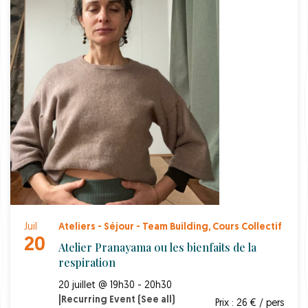
Juil
Ateliers - Séjour - Team Building
,
Cours Collectif
20
Atelier Pranayama ou les bienfaits de la
respiration
20 juillet @ 19h30 - 20h30
|
Recurring Event
(See all)
Prix : 26 € / pers