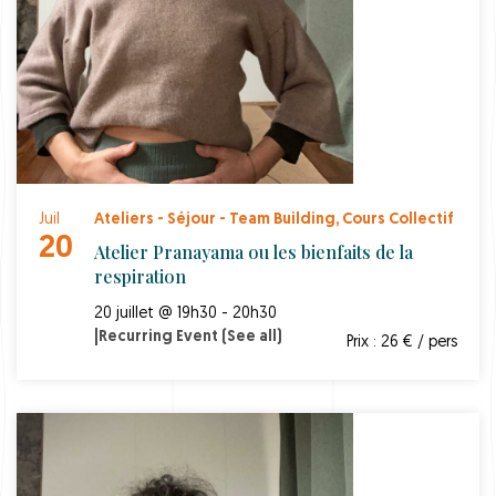
Juil
Ateliers - Séjour - Team Building
,
Cours Collectif
20
Atelier Pranayama ou les bienfaits de la
respiration
20 juillet @ 19h30 - 20h30
|
Recurring Event
(See all)
Prix : 26 € / pers