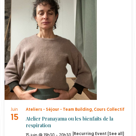
Juin
Ateliers - Séjour - Team Building
,
Cours Collectif
15
Atelier Pranayama ou les bienfaits de la
respiration
|
Recurring Event
(See all)
15 juin @ 19h30 - 20h30