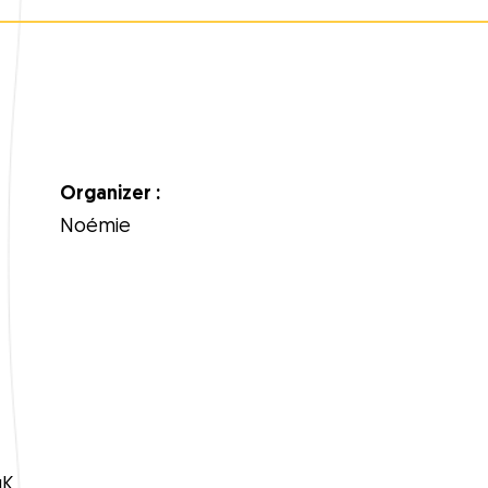
Organizer :
Noémie
uK