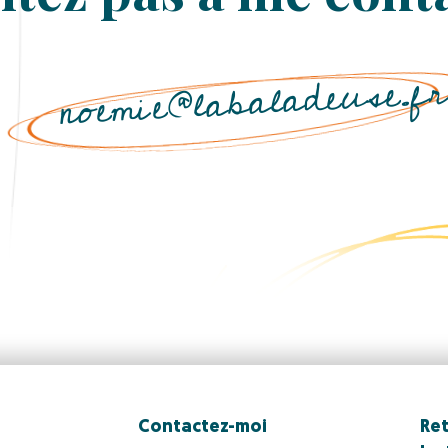
noemie@labaladeuse.f
Contactez-moi
Ret