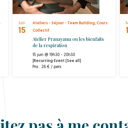
s
Juin
Ateliers - Séjour - Team Building
,
Cours
M
15
Collectif
Atelier Pranayama ou les bienfaits
de la respiration
15 juin @ 19h30 - 20h30
|
Recurring Event
(See all)
Prix : 26 € / pers
itez pas à me conta