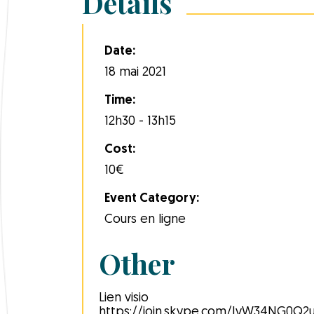
Details
Date:
18 mai 2021
Time:
12h30 - 13h15
Cost:
10€
Event Category:
Cours en ligne
Other
Lien visio
https://join.skype.com/IyW34NG0Q2