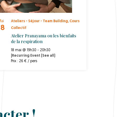
ai
Ateliers - Séjour - Team Building
,
Cours
18
Collectif
Atelier Pranayama ou les bienfaits
de la respiration
18 mai @ 19h30 - 20h30
|
Recurring Event
(See all)
Prix : 26 € / pers
cter !