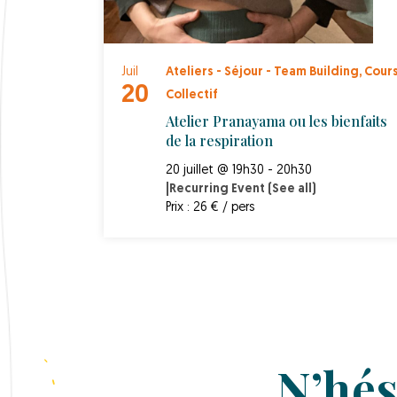
Juil
Ateliers - Séjour - Team Building
,
Cour
20
Collectif
Atelier Pranayama ou les bienfaits
de la respiration
20 juillet @ 19h30 - 20h30
|
Recurring Event
(See all)
Prix : 26 € / pers
N’hés