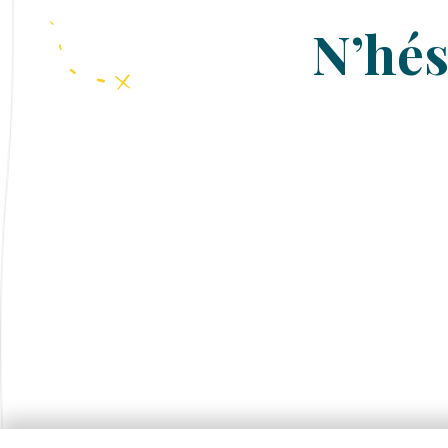
N’hés