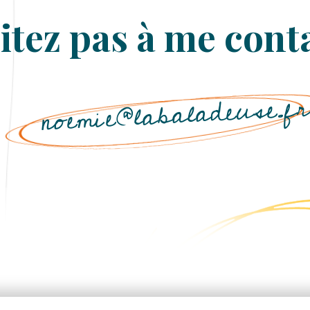
itez pas à me conta
noemie@labaladeuse.f