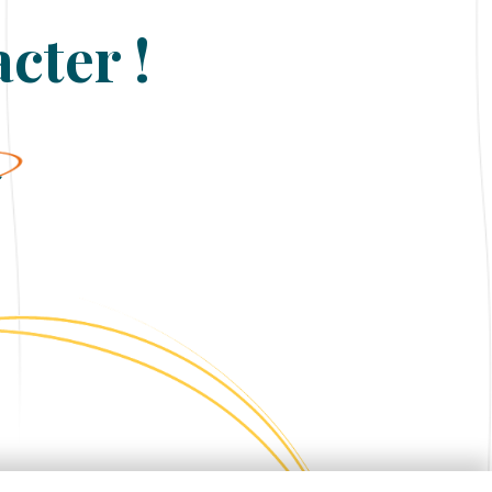
cter !
r