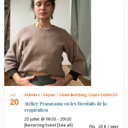
Juil
Ateliers - Séjour - Team Building
,
Cours Collectif
20
Atelier Pranayama ou les bienfaits de la
respiration
20 juillet @ 19h30 - 20h30
|
Recurring Event
(See all)
Prix : 26 € / pers