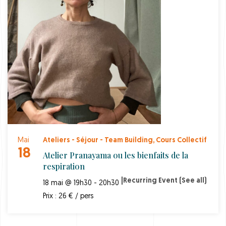
Mai
Ateliers - Séjour - Team Building
,
Cours Collectif
18
Atelier Pranayama ou les bienfaits de la
respiration
|
Recurring Event
(See all)
18 mai @ 19h30 - 20h30
Prix : 26 € / pers