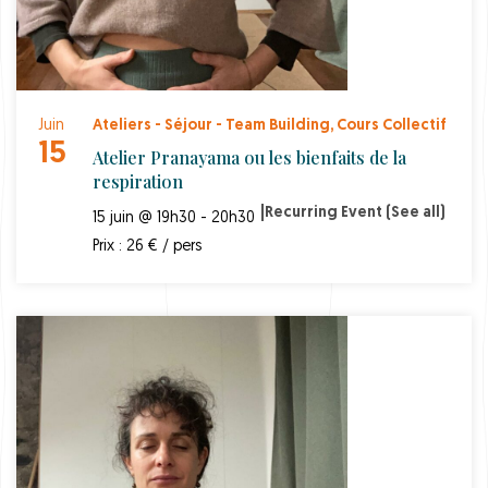
Juin
Ateliers - Séjour - Team Building
,
Cours Collectif
15
Atelier Pranayama ou les bienfaits de la
respiration
|
Recurring Event
(See all)
15 juin @ 19h30 - 20h30
Prix : 26 € / pers