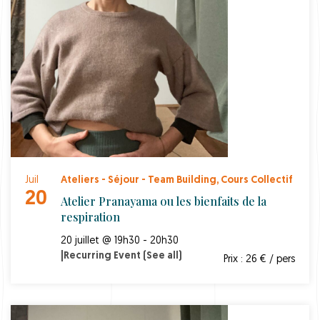
Juil
Ateliers - Séjour - Team Building
,
Cours Collectif
20
Atelier Pranayama ou les bienfaits de la
respiration
20 juillet @ 19h30 - 20h30
|
Recurring Event
(See all)
Prix : 26 € / pers