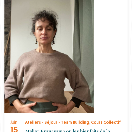
Juin
Ateliers - Séjour - Team Building
,
Cours Collectif
15
Atelier Pranayama ou les bienfaits de la