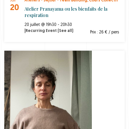
Juil
Ateliers - Séjour - Team Building
,
Cours Collectif
20
Atelier Pranayama ou les bienfaits de la
respiration
20 juillet @ 19h30 - 20h30
|
Recurring Event
(See all)
Prix : 26 € / pers