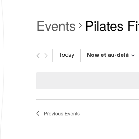
Events
Pilates 
Today
Now et au-delà
S
e
l
e
c
t
d
a
t
Previous
Events
e
.