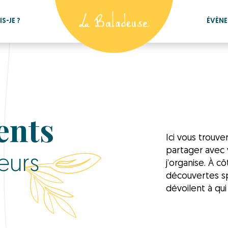
S-JE ?
ÉVÈN
ents
Ici vous trouv
partager avec 
eurs
j’organise. À c
découvertes sp
dévoilent à qui 