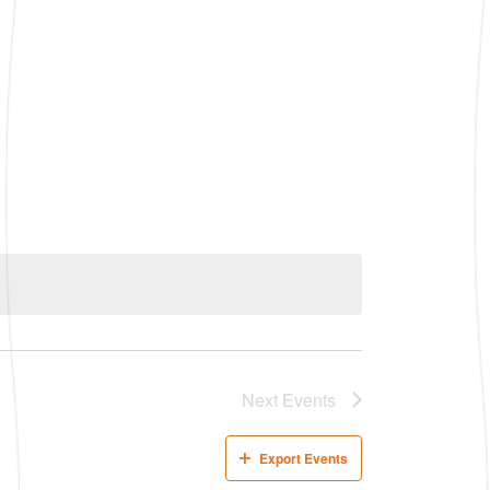
Next
Events
Export Events