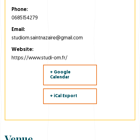
Phone:
0685154279
Email:
studiom.saintnazaire@gmail.com
Website:
https://www.studi-om.fr/
+ Google
Calendar
+ iCal Export
Venue