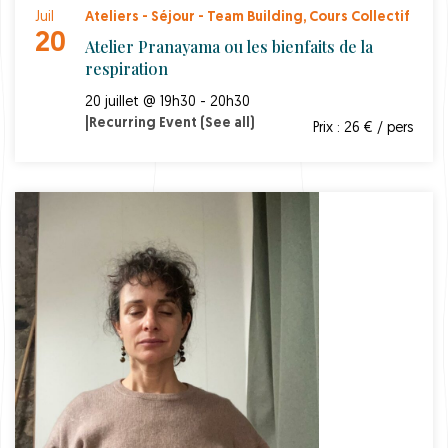
Juil
Ateliers - Séjour - Team Building
,
Cours Collectif
20
Atelier Pranayama ou les bienfaits de la
respiration
20 juillet @ 19h30 - 20h30
|
Recurring Event
(See all)
Prix : 26 € / pers