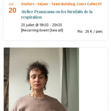
Juil
Ateliers - Séjour - Team Building
,
Cours Collectif
20
Atelier Pranayama ou les bienfaits de la
respiration
20 juillet @ 19h30 - 20h30
|
Recurring Event
(See all)
Prix : 26 € / pers