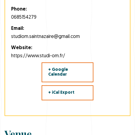
Phone:
0685154279
Email:
studiom.saintnazaire@gmail.com
Website:
https://www.studi-om.fr/
+ Google
Calendar
+ iCal Export
Venue