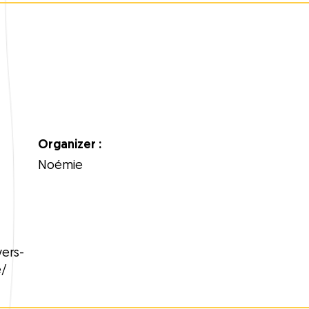
Organizer :
Noémie
ers-
e/