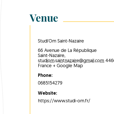
Venue
Studi’Om Saint-Nazaire
66 Avenue de La République
Saint-Nazaire
,
studiom.saintnazaire@gmail.com
446
France
+ Google Map
Phone:
0685154279
Website:
https://www.studi-om.fr/