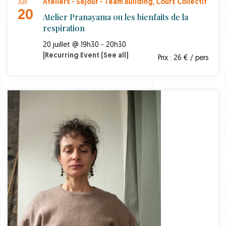
Juil
Ateliers - Séjour - Team Building
,
Cours Collectif
20
Atelier Pranayama ou les bienfaits de la
respiration
20 juillet @ 19h30 - 20h30
|
Recurring Event
(See all)
Prix : 26 € / pers