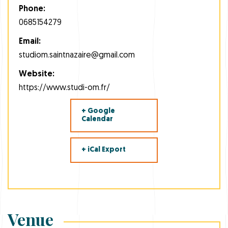
Phone:
0685154279
Email:
studiom.saintnazaire@gmail.com
Website:
https://www.studi-om.fr/
+ Google
Calendar
+ iCal Export
Venue