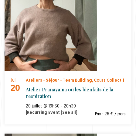
Juil
Ateliers - Séjour - Team Building
,
Cours Collectif
20
Atelier Pranayama ou les bienfaits de la
respiration
20 juillet @ 19h30 - 20h30
|
Recurring Event
(See all)
Prix : 26 € / pers