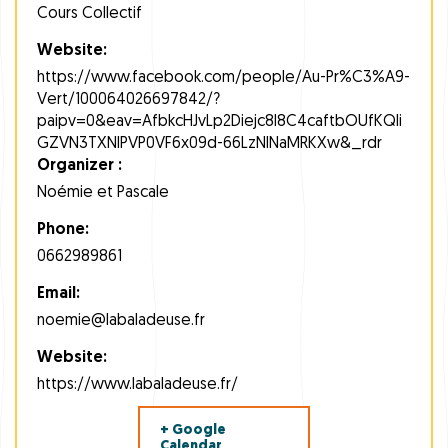
Cours Collectif
Website:
https://www.facebook.com/people/Au-Pr%C3%A9-
Vert/100064026697842/?
paipv=0&eav=AfbkcHJvLp2Diejc8l8C4caftbOUfKQIi
GZVN3TXNlPVP0VF6x09d-66LzNlNaMRKXw&_rdr
Organizer :
Noémie et Pascale
Phone:
0662989861
Email:
noemie@labaladeuse.fr
Website:
https://www.labaladeuse.fr/
+ Google
Calendar