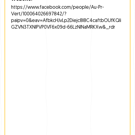
https://www.facebook.com/people/Au-Pr-
Vert/100064026697842/?
paipv=0&eav=AfbkcHJvLp2Diejc8l8C4caftbOUfKQIi
GZVN3TXNlPVP0VF6x09d-66LzNlNaMRKXw&_rdr