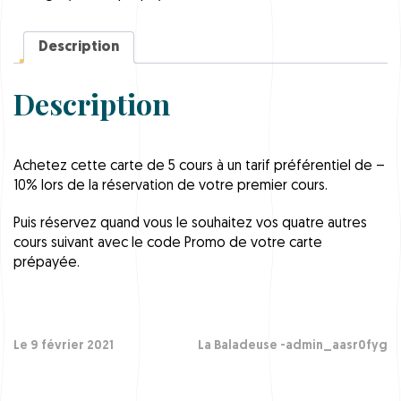
e
5
c
Description
o
u
Description
r
s
T
a
r
Achetez cette carte de 5 cours à un tarif préférentiel de –
i
10% lors de la réservation de votre premier cours.
f
n
o
Puis réservez quand vous le souhaitez vos quatre autres
r
cours suivant avec le code Promo de votre carte
m
prépayée.
a
l
q
u
a
Le 9 février 2021
La Baladeuse -admin_aasr0fyg
n
t
i
t