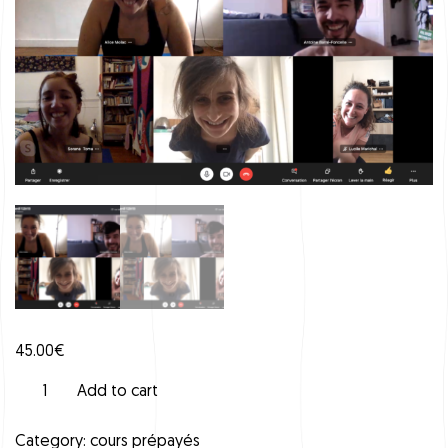
45.00
€
C
Add to cart
a
r
Category:
cours prépayés
t