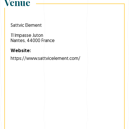
Venue
Sattvic Element
11 Impasse Juton
Nantes
,
44000
France
Website:
https://www.sattvicelement.com/