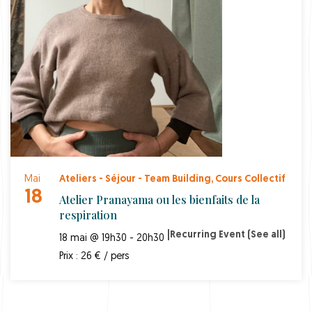
Mai
Ateliers - Séjour - Team Building
,
Cours Collectif
18
Atelier Pranayama ou les bienfaits de la
respiration
|
Recurring Event
(See all)
18 mai @ 19h30 - 20h30
Prix : 26 € / pers