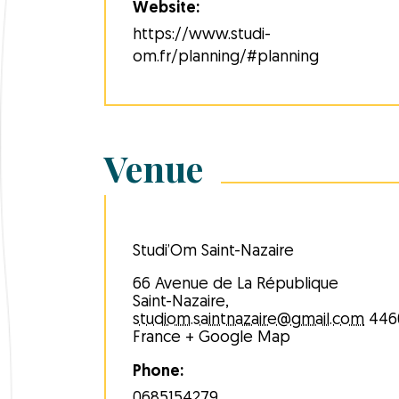
Website:
https://www.studi-
om.fr/planning/#planning
Venue
Studi’Om Saint-Nazaire
66 Avenue de La République
Saint-Nazaire
,
studiom.saintnazaire@gmail.com
446
France
+ Google Map
Phone:
0685154279