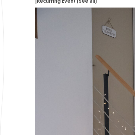
|
Recurring Event
(See all)