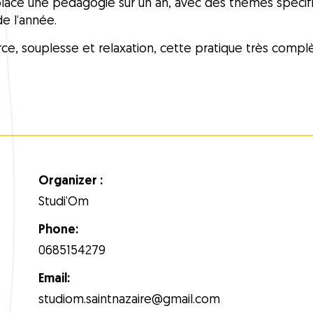
 place une pédagogie sur un an, avec des thèmes spéci
de l’année.
, force, souplesse et relaxation, cette pratique très co
Organizer :
Studi’Om
Phone:
0685154279
Email:
studiom.saintnazaire@gmail.com