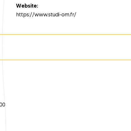
Website:
https://www.studi-om.fr/
00