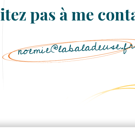
itez pas à me conta
noemie@labaladeuse.f