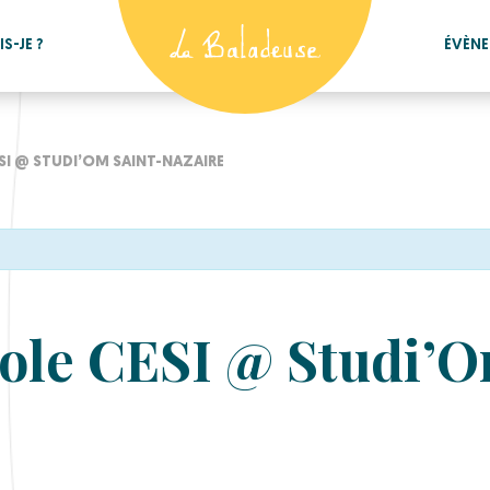
S-JE ?
ÉVÈN
SI @ STUDI’OM SAINT-NAZAIRE
cole CESI @ Studi’O