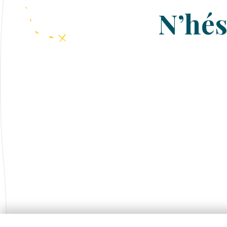
N’hés