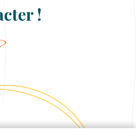
cter !
r